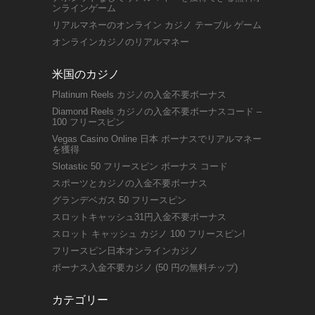
ンラインゲーム
リアルマネーのオンライン カジノ テーブル ゲーム
オンラインカジノのリアルマネー
米国のカジノ
Platinum Reels カジノの入金不要ボーナス
Diamond Reels カジノの入金不要ボーナスコード –
100 フリースピン
Vegas Casino Online 日本 ボーナスでリアルマネー
を獲得
Slotastic 50 フリースピン ボーナス コード
スポーツとカジノの入金不要ボーナス
グランデベガス 50 フリースピン
スロットキャッシュ31円入金不要ボーナス
スロット キャッシュ カジノ 100 フリースピン!
フリースピン日本オンラインカジノ
ボーナス入金不要カジノ (50 円の無料チップ)
カテゴリー