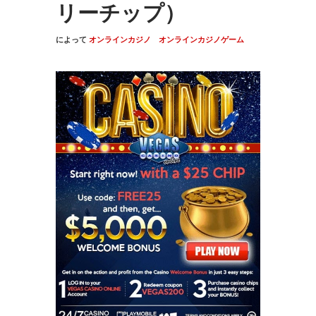
リーチップ）
によって
オンラインカジノ
オンラインカジノゲーム