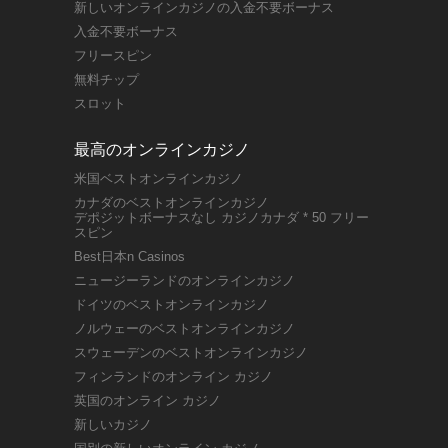
新しいオンラインカジノの入金不要ボーナス
入金不要ボーナス
フリースピン
無料チップ
スロット
最高のオンラインカジノ
米国ベストオンラインカジノ
カナダのベストオンラインカジノ
デポジットボーナスなし カジノカナダ * 50 フリー
スピン
Best日本n Casinos
ニュージーランドのオンラインカジノ
ドイツのベストオンラインカジノ
ノルウェーのベストオンラインカジノ
スウェーデンのベストオンラインカジノ
フィンランドのオンライン カジノ
英国のオンライン カジノ
新しいカジノ