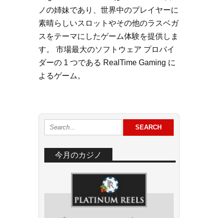
ノの姉妹であり、世界中のプレイヤーに
素晴らしいスロットやその他のラスベガ
スをテーマにしたゲーム体験を提供しま
す。 市場最大のソフトウェア プロバイ
ダーの 1 つである RealTime Gaming に
よるゲーム。
今月のカジノ