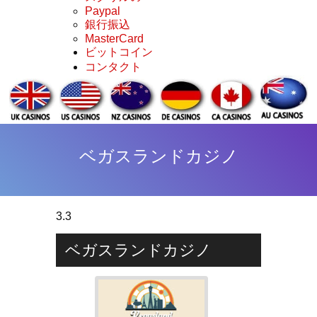
Paypal
銀行振込
MasterCard
ビットコイン
コンタクト
ベガスランドカジノ
3.3
ベガスランドカジノ