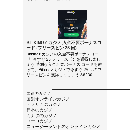
BITKINGZ カジノ 入金不要ボーナスコ
ード (フリースピン 25 回)
Bitkingz カジノの入金不要ボーナスコー
ド: 今すぐ 25 フリースピンを獲得しまし
ょう!特別な入金不要ボーナス コードを使
って、Bitkingz カジノで今すぐ 25 回のフ
リースピンを獲得しましょう!&8230;
国別のカジノ
国別オンラインカジノ
アメリカのカジノ
日本のカジノ
カナダのカジノ
ユーロカジノ
ニュージーランドのオンラインカジノ