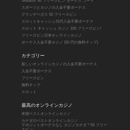
Slotastic 50 フリースピン ボーナス コード
スポーツとカジノの入金不要ボーナス
グランデベガス 50 フリースピン
スロットキャッシュ31円入金不要ボーナス
スロット キャッシュ カジノ 100 フリースピン!
フリースピン日本オンラインカジノ
ボーナス入金不要カジノ (50 円の無料チップ)
カテゴリー
新しいオンラインカジノの入金不要ボーナス
入金不要ボーナス
フリースピン
無料チップ
スロット
最高のオンラインカジノ
米国ベストオンラインカジノ
カナダのベストオンラインカジノ
デポジットボーナスなし カジノカナダ * 50 フリー
スピン