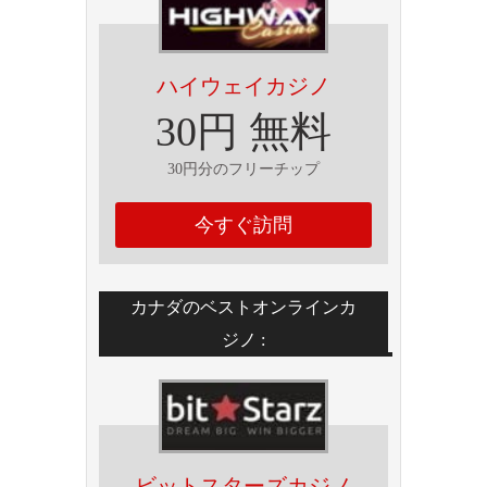
ハイウェイカジノ
30円 無料
30円分のフリーチップ
今すぐ訪問
カナダのベストオンラインカ
ジノ :
ビットスターズカジノ