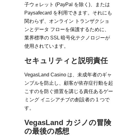
子ウォレット (PayPal を除く)、または
Paysafecard を利用できます。それにも
関わらず、オンライン トランザクショ
ンとデータ フローを保護するために、
業界標準の SSL 暗号化テクノロジーが
使用されています。
セキュリティと説明責任
VegasLand Casino は、未成年者のギャ
ンブルを防止し、顧客が依存症行動を起
こすのを防ぐ措置を講じる責任あるゲー
ミング イニシアチブの創設者の 1 つで
す。
VegasLand カジノの冒険
の最後の感想