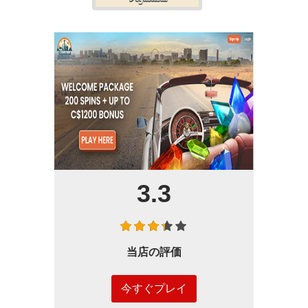
3.3
当店の評価
今すぐプレイ