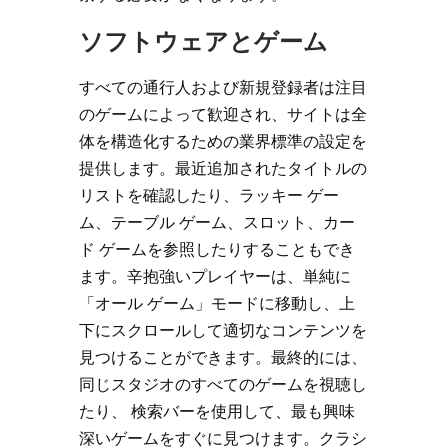
ソフトウェアとゲーム
すべての通行人および新規登録者は注目
のゲームによって歓迎され、サイトは全
体を構造化するための業界標準の設定を
提供します。最近追加されたタイトルの
リストを確認したり、ラッキー ゲー
ム、テーブル ゲーム、スロット、カー
ド ゲームを参照したりすることもでき
ます。辛抱強いプレイヤーは、単純に
「オール ゲーム」モードに移動し、上
下にスクロールして適切なコンテンツを
見つけることができます。最終的には、
同じスタジオのすべてのゲームを視聴し
たり、 検索バーを使用して、最も興味
深いゲームをすぐに見つけます。クラシ