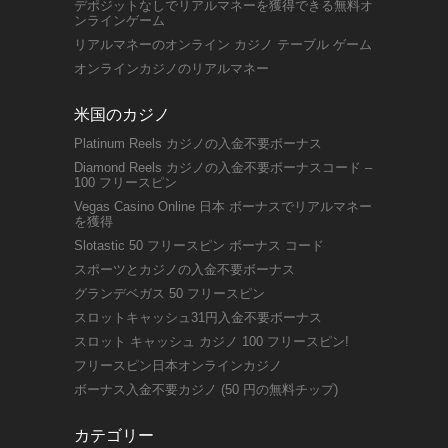
デポジットなしでリアルマネーを獲得できる無料オ
ンラインゲーム
リアルマネーのオンライン カジノ テーブル ゲーム
オンラインカジノのリアルマネー
米国のカジノ
Platinum Reels カジノの入金不要ボーナス
Diamond Reels カジノの入金不要ボーナスコード –
100 フリースピン
Vegas Casino Online 日本 ボーナスでリアルマネー
を獲得
Slotastic 50 フリースピン ボーナス コード
スポーツとカジノの入金不要ボーナス
グランデベガス 50 フリースピン
スロットキャッシュ31円入金不要ボーナス
スロット キャッシュ カジノ 100 フリースピン!
フリースピン日本オンラインカジノ
ボーナス入金不要カジノ (50 円の無料チップ)
カテゴリー