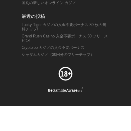
国別の新しいオンライン カジノ
最近の投稿
Lucky Tiger カジノの入金不要ボーナス 30 枚の無
料チップ!
Grand Rush Casino 入金不要ボーナス 50 フリース
ピン!
Cryptoleo カジノの入金不要ボーナス
シャザムカジノ（30円分のフリーチップ）