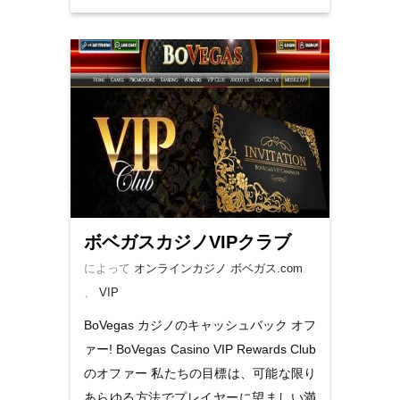
ボベガスカジノVIPクラブ
によって
オンラインカジノ
ボベガス.com
、
VIP
BoVegas カジノのキャッシュバック オフ
ァー! BoVegas Casino VIP Rewards Club
のオファー 私たちの目標は、可能な限り
あらゆる方法でプレイヤーに望ましい満