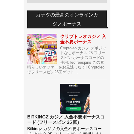
カナダの最高のオンラインカ
ジノボーナス
クリプトレオカジノ 入
金不要ボーナス
Cryptoleo カジノ デポジッ
トなしボーナス 25 フリー
スピン ボーナスコードの
使用: leofreespins この素
晴らしいオファーをお見逃しなく! Cryptoleo
でフリースピン25回ゲット…
BITKINGZ カジノ 入金不要ボーナスコ
ード (フリースピン 25 回)
Bitkingz カジノの入金不要ボーナスコー