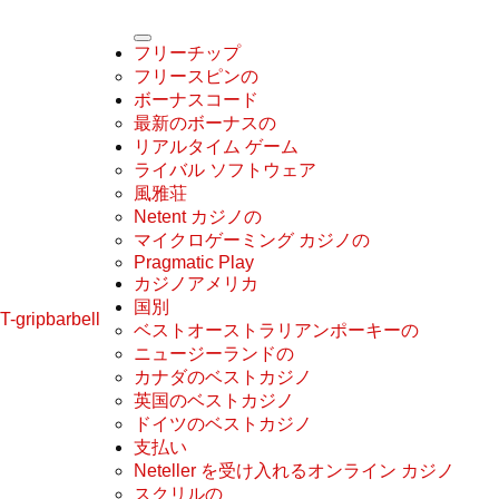
フリーチップ
フリースピンの
ボーナスコード
最新のボーナスの
リアルタイム ゲーム
ライバル ソフトウェア
風雅荘
Netent カジノの
マイクロゲーミング カジノの
Pragmatic Play
カジノアメリカ
国別
T-gripbarbell
ベストオーストラリアンポーキーの
ニュージーランドの
カナダのベストカジノ
英国のベストカジノ
ドイツのベストカジノ
支払い
Neteller を受け入れるオンライン カジノ
スクリルの