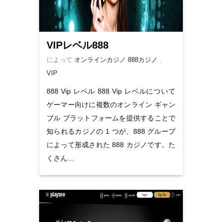
VIPレベル888
によって
オンラインカジノ
888カジノ
、
VIP
888 Vip レベル 888 Vip レベルについて
ゲーマー向けに複数のオンライン ギャン
ブル プラットフォームを提供することで
知られるカジノの 1 つが、888 グループ
によって形成された 888 カジノです。た
くさん…