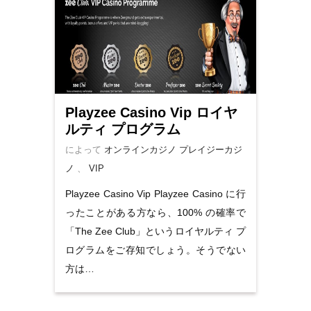
Playzee Casino Vip ロイヤ
ルティ プログラム
によって
オンラインカジノ
プレイジーカジ
ノ
、
VIP
Playzee Casino Vip Playzee Casino に行
ったことがある方なら、100% の確率で
「The Zee Club」というロイヤルティ プ
ログラムをご存知でしょう。そうでない
方は…