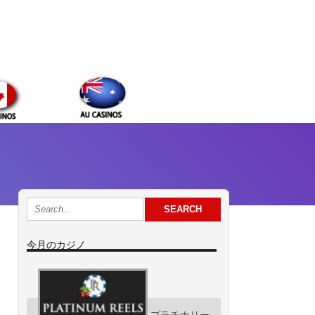
3.8
今月のカジノ