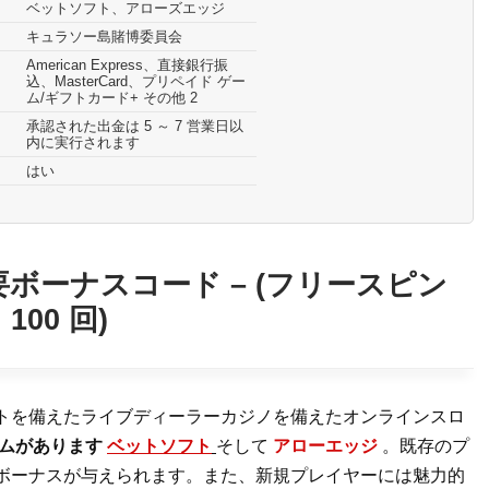
ベットソフト、アローズエッジ
キュラソー島賭博委員会
American Express、直接銀行振
込、MasterCard、プリペイド ゲー
ム/ギフトカード+ その他 2
承認された出金は 5 ～ 7 営業日以
内に実行されます
はい
金不要ボーナスコード – (フリースピン
100 回)
トを備えたライブディーラーカジノを備えたオンラインスロ
ームがあります
ベットソフト
そして
アローエッジ
。既存のプ
ボーナスが与えられます。また、新規プレイヤーには魅力的