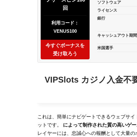
ソフトウェア
回
ライセンス
銀行
利用コード：
VENUS100
キャッシュアウト期間
今すぐボーナスを
米国選手
受け取ろう
VIPSlots カジノ入
これは、簡単にナビゲートできるウェブサイ
ットです。
によって制作された質の高いゲ
レイヤーには、忠誠心への報酬として大量の