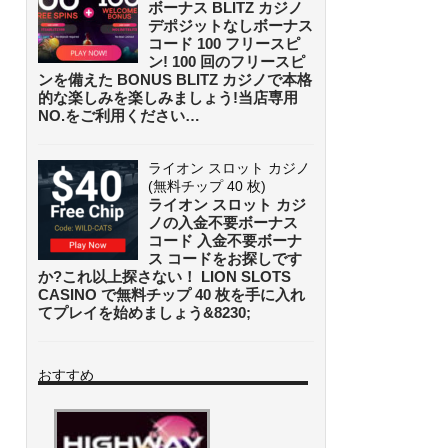
ボーナス BLITZ カジノ
デポジットなしボーナス
コード 100 フリースピ
ン! 100 回のフリースピ
ンを備えた BONUS BLITZ カジノで本格
的な楽しみを楽しみましょう!当店専用
NO.をご利用ください…
ライオン スロット カジノ
(無料チップ 40 枚)
ライオン スロット カジ
ノの入金不要ボーナス
コード 入金不要ボーナ
ス コードをお探しです
か?これ以上探さない！ LION SLOTS
CASINO で無料チップ 40 枚を手に入れ
てプレイを始めましょう&8230;
おすすめ