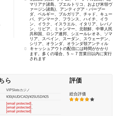
マリアナ諸島、プエルトリコ、および米領ヴ
ァージン諸島)、アンティグア・バーブー
ダ、ベルギー、ブルガリア、チャド、キュー
バ、デンマーク、フランス、ハイチ、イラ
ン、イラク、イスラエル、イタリア、レバノ
ル
ン、リビア、ミャンマー、北朝鮮、中華人民
共和国、ロシア連邦、シエールレオネ、ソマ
リア、スペイン、スーダン、スウェーデン、
シリア、オランダ、オランダ領アンティル
キャッシュアウトの配信には時間がかかり
ます。多くの場合、5 ～ 7 営業日以内に実行
されます
ちら
評価
VIPSlotsカジノ
総合評価
¥30(AUD/CAD)/¥25USD/¥25
[email protected]
、
[email protected]
、
[email protected]