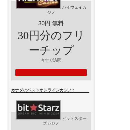
ハイウェイカ
ジノ
30円 無料
30円分のフリ
ーチップ
今すぐ訪問
カナダのベストオンラインカジノ :
ビットスター
ズカジノ