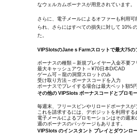
なウェルカムボーナスが用意されています。
さらに、電子メールによるオファーも利用可
られ、さらにはすべての損失に対して 10%
た。
VIPSlotsのJane s Farmスロットで最大7
ボーナスの種類 – 新規プレイヤー入金不要
最大キャッシュアウト – ¥70日本D/CAD
ゲーム可 – 龍の洞窟スロットのみ
受け取り方法 – ボーナスコードを入力
ボーナスでプレイする場合は最大ベット額5円
その他の VIPSlots ボーナスコードとプロモ
毎週末、フリースピンやリロードボーナスが
これを請求するには、デポジットを利用する
電子メールによるプロモーションはその週末
週のボーナスのパッケージもあります。
VIPSlots のインスタント プレイとダウン