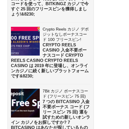
コードを使って、BITKINGZ カジノで今
すぐ 25 回のフリースピンを獲得しまし
ょう!&8230;
Crypto Reels カジノ デポ
ジットなしボーナスコー
ド 100 フリースピン!
CRYPTO REELS
CASINO 入金不要ボー
ナスコード CRYPTO
REELS CASINO CRYPTO REELS
CASINO は 2019 年に登場し、オンライ
ンカジノに続く新しいプラットフォーム
です&8230;
7Bit カジノ ボーナスコー
ド (フリースピン 75 回)
7 つの BITCASINO 入金
不要ボーナス コード (フ
リー スピン 75 回) 運を
試すための新しいオンラ
イン カジノをお探しですか? 7
BITCASINO はあなたが探しているもの