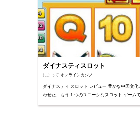
ダイナスティスロット
によって
オンラインカジノ
ダイナスティ スロット レビュー 豊かな中国文
わせた、もう 1 つのユニークなスロット ゲーム