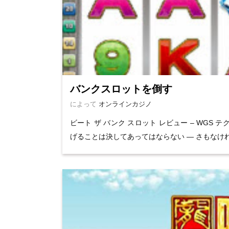
バンクスロットを倒す
によって
オンラインカジノ
ビート ザ バンク スロット レビュー – WG
げることは決してあってはならない — さもな