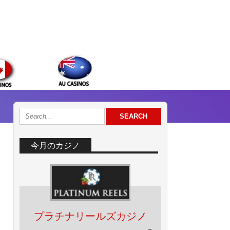
今月のカジノ
プラチナリールズカジノ