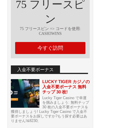
75 フリースピ
ン
75 フリースピン => コー​​ドを使用:
CASH3WINS
今すぐ訪問
入金不要ボーナス
LUCKY TIGER カジノの
入金不要ボーナス 無料
チップ 30 枚!
Lucky Tiger Casino で幸運
を掴みましょう: 無料チップ
30 枚の入金不要ボーナスを
獲得しましょう! Lucky Tiger Casino で入金不
要ボーナスをお探しですか?もう探す必要はあ
りません!&8230;