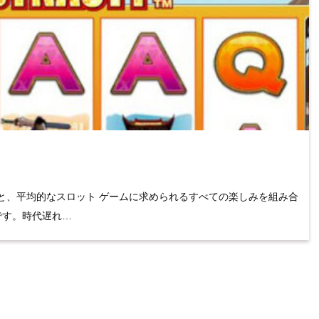
化と、平均的なスロット ゲームに求められるすべての楽しみを組み合
です。時代遅れ…