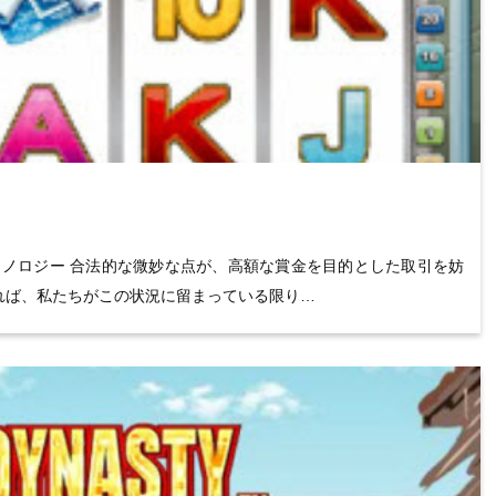
S テクノロジー 合法的な微妙な点が、高額な賞金を目的とした取引を妨
ければ、私たちがこの状況に留まっている限り…