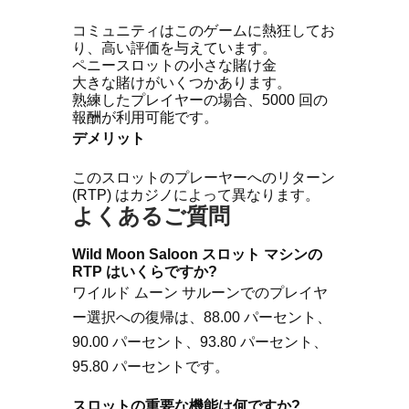
コミュニティはこのゲームに熱狂してお
り、高い評価を与えています。
ペニースロットの小さな賭け金
大きな賭けがいくつかあります。
熟練したプレイヤーの場合、5000 回の
報酬が利用可能です。
デメリット
このスロットのプレーヤーへのリターン
(RTP) はカジノによって異なります。
よくあるご質問
Wild Moon Saloon スロット マシンの
RTP はいくらですか?
ワイルド ムーン サルーンでのプレイヤ
ー選択への復帰は、88.00 パーセント、
90.00 パーセント、93.80 パーセント、
95.80 パーセントです。
スロットの重要な機能は何ですか?