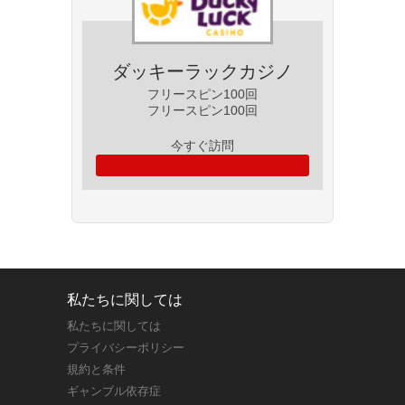
ダッキーラックカジノ
フリースピン100回
フリースピン100回
今すぐ訪問
私たちに関しては
私たちに関しては
プライバシーポリシー
規約と条件
ギャンブル依存症