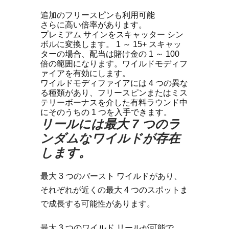
追加のフリースピンも利用可能
さらに高い倍率があります。
プレミアム サインをスキャッター シン
ボルに変換します。 1 ～ 15+ スキャッ
ターの場合、配当は賭け金の 1 ～ 100
倍の範囲になります。ワイルドモディフ
ァイアを有効にします。
ワイルドモディファイアには 4 つの異な
る種類があり、フリースピンまたはミス
テリーボーナスを介した有料ラウンド中
にそのうちの 1 つを入手できます。
リールには最大 7 つのラ
ンダムなワイルドが存在
します。
最大 3 つのバースト ワイルドがあり、
それぞれが近くの最大 4 つのスポットま
で成長する可能性があります。
最大 3 つのワイルド リールが可能で