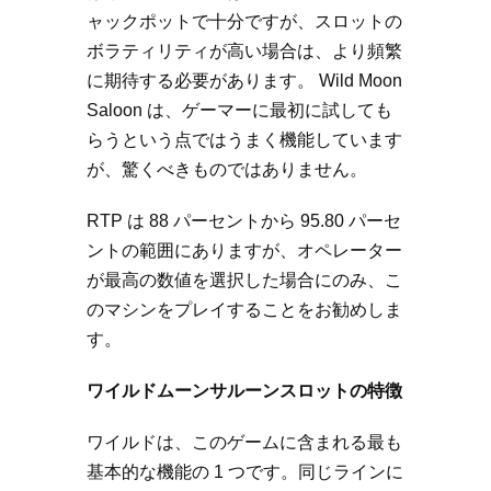
ャックポットで十分ですが、スロットの
ボラティリティが高い場合は、より頻繁
に期待する必要があります。 Wild Moon
Saloon は、ゲーマーに最初に試しても
らうという点ではうまく機能しています
が、驚くべきものではありません。
RTP は 88 パーセントから 95.80 パーセ
ントの範囲にありますが、オペレーター
が最高の数値を選択した場合にのみ、こ
のマシンをプレイすることをお勧めしま
す。
ワイルドムーンサルーンスロットの特徴
ワイルドは、このゲームに含まれる最も
基本的な機能の 1 つです。同じラインに