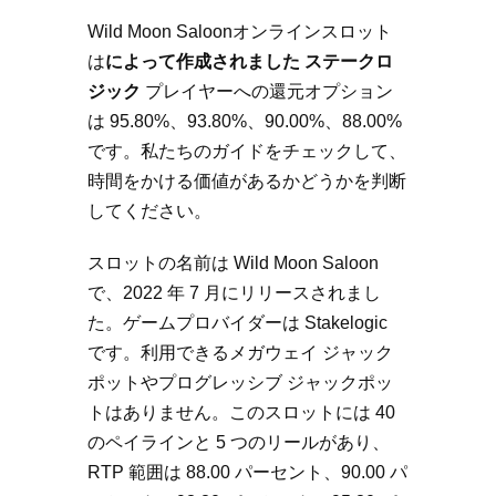
Wild Moon Saloonオンラインスロット
は
によって作成されました ステークロ
ジック
プレイヤーへの還元オプション
は 95.80%、93.80%、90.00%、88.00%
です。私たちのガイドをチェックして、
時間をかける価値があるかどうかを判断
してください。
スロットの名前は Wild Moon Saloon
で、2022 年 7 月にリリースされまし
た。ゲームプロバイダーは Stakelogic
です。利用できるメガウェイ ジャック
ポットやプログレッシブ ジャックポッ
トはありません。このスロットには 40
のペイラインと 5 つのリールがあり、
RTP 範囲は 88.00 パーセント、90.00 パ