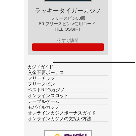
ラッキータイガーカジノ
フリースピン50回
50 フリースピン >使用コード:
HELIOSGIFT
今すぐ訪問
カジノガイド
入金不要ボーナス
フリーチップ
フリースピン
ベストRTGカジノ
オンラインスロット
テーブルゲーム
モバイルカジノ
オンラインカジノボーナスガイド
オンラインカジノの支払い方法