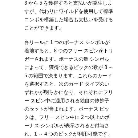
3 から 5 を獲得すると支払いが発生しま
すが、代わりにワイルドを使用して標準
コンボを構築した場合も支払いを受ける
ことができます。
各リールに 1 つのボーナス シンボルが
着地すると、8 つのフリー スピンがトリ
ガーされます。ボーナスの量 シンボル
によって、獲得できるピックの数が 3 ～
5 の範囲で決まります。これらのカード
を選択すると、次のカード タイプのい
ずれかが明らかになり、それぞれにフリ
ー スピン中に適用される独自の修飾子
のセットが含まれます。ボーナス ピッ
クは、フリー スピン中に 2 つ以上のボ
ーナス シンボルが表示されると付与さ
れ、1 ～ 4 つのピックが利用可能です。