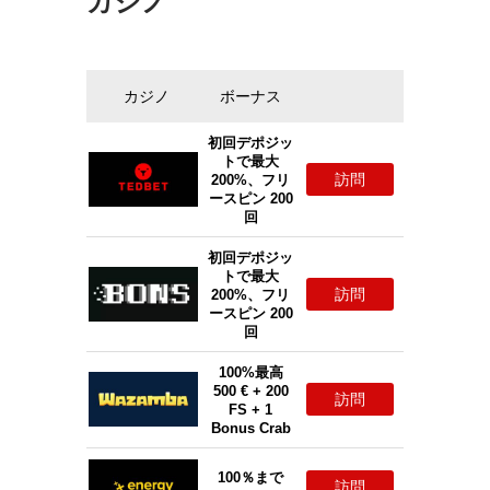
カジノ
カジノ
ボーナス
初回デポジッ
トで最大
訪問
200%、フリ
ースピン 200
回
初回デポジッ
トで最大
訪問
200%、フリ
ースピン 200
回
100%最高
500 € + 200
訪問
FS + 1
Bonus Crab
100％まで
訪問