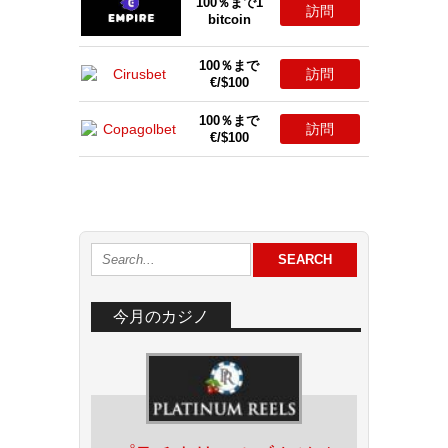
100％まで1
訪問
bitcoin
100％まで
訪問
€/$100
100％まで
訪問
€/$100
今月のカジノ