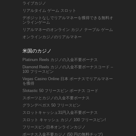
ライブカジノ
リアルタイム ゲーム スロット
デポジットなしでリアルマネーを獲得できる無料オ
ンラインゲーム
リアルマネーのオンライン カジノ テーブル ゲーム
オンラインカジノのリアルマネー
米国のカジノ
Platinum Reels カジノの入金不要ボーナス
Diamond Reels カジノの入金不要ボーナスコード –
100 フリースピン
Vegas Casino Online 日本 ボーナスでリアルマネー
を獲得
Slotastic 50 フリースピン ボーナス コード
スポーツとカジノの入金不要ボーナス
グランデベガス 50 フリースピン
スロットキャッシュ31円入金不要ボーナス
スロット キャッシュ カジノ 100 フリースピン!
フリースピン日本オンラインカジノ
ボーナス入金不要カジノ (50 円の無料チップ)