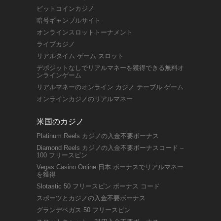
ビットコインカジノ
暗号ギャンブルサイト
オンラインスロットトーナメント
ライブカジノ
リアルタイム ゲーム スロット
デポジットなしでリアルマネーを獲得できる無料オ
ンラインゲーム
リアルマネーのオンライン カジノ テーブル ゲーム
オンラインカジノのリアルマネー
米国のカジノ
Platinum Reels カジノの入金不要ボーナス
Diamond Reels カジノの入金不要ボーナスコード –
100 フリースピン
Vegas Casino Online 日本 ボーナスでリアルマネー
を獲得
Slotastic 50 フリースピン ボーナス コード
スポーツとカジノの入金不要ボーナス
グランデベガス 50 フリースピン