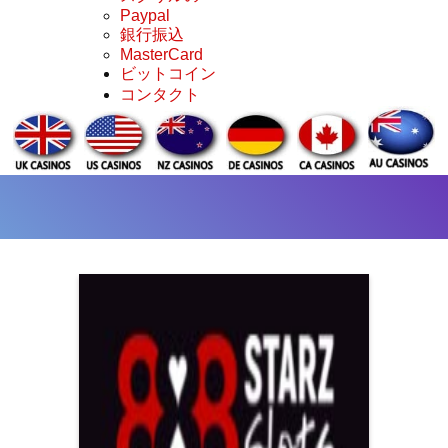
Paypal
銀行振込
MasterCard
ビットコイン
コンタクト