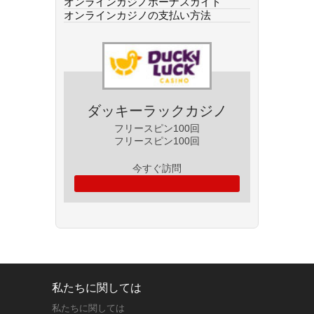
オンラインカジノボーナスガイド
オンラインカジノの支払い方法
ダッキーラックカジノ
フリースピン100回
フリースピン100回
今すぐ訪問
私たちに関しては
私たちに関しては