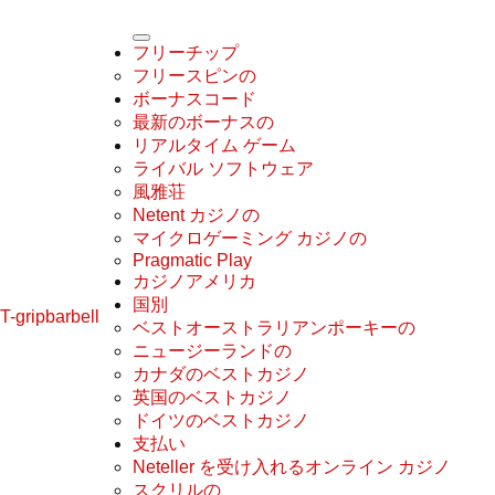
フリーチップ
フリースピンの
ボーナスコード
最新のボーナスの
リアルタイム ゲーム
ライバル ソフトウェア
風雅荘
Netent カジノの
マイクロゲーミング カジノの
Pragmatic Play
カジノアメリカ
国別
T-gripbarbell
ベストオーストラリアンポーキーの
ニュージーランドの
カナダのベストカジノ
英国のベストカジノ
ドイツのベストカジノ
支払い
Neteller を受け入れるオンライン カジノ
スクリルの