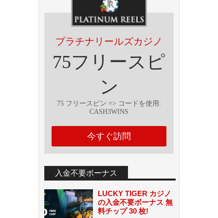
プラチナリールズカジノ
75フリースピ
ン
75 フリースピン => コー​​ドを使用:
CASH3WINS
今すぐ訪問
入金不要ボーナス
LUCKY TIGER カジノ
の入金不要ボーナス 無
料チップ 30 枚!