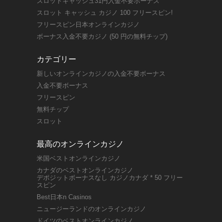
スロットキャッシュ31円入金不要ボーナス
スロット キャッシュ カジノ 100 フリースピン!
フリースピン日本オンラインカジノ
ボーナス入金不要カジノ (50 円の無料チップ)
カテゴリー
新しいオンラインカジノの入金不要ボーナス
入金不要ボーナス
フリースピン
無料チップ
スロット
最高のオンラインカジノ
米国ベストオンラインカジノ
カナダのベストオンラインカジノ
デポジットボーナスなし カジノカナダ * 50 フリー
スピン
Best日本n Casinos
ニュージーランドのオンラインカジノ
ドイツのベストオンラインカジノ