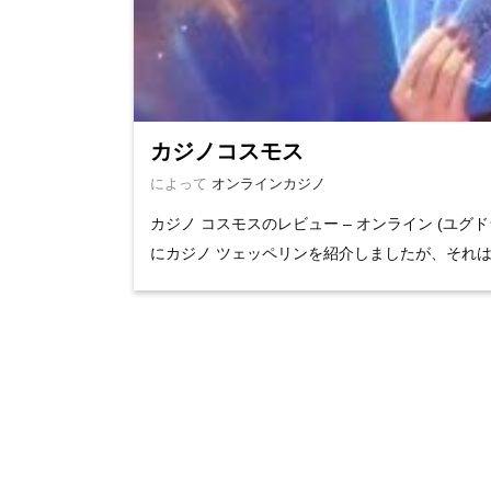
カジノコスモス
によって
オンラインカジノ
カジノ コスモスのレビュー – オンライン (ユグド
にカジノ ツェッペリンを紹介しましたが、それ