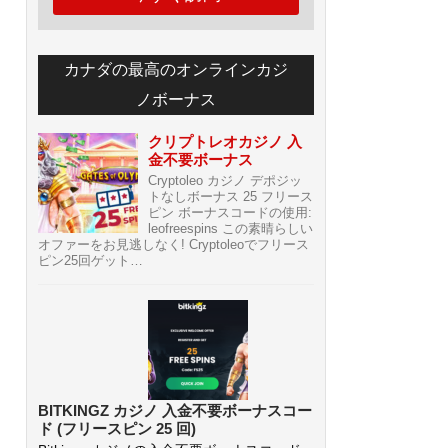
カナダの最高のオンラインカジ
ノボーナス
クリプトレオカジノ 入
金不要ボーナス
Cryptoleo カジノ デポジッ
トなしボーナス 25 フリース
ピン ボーナスコードの使用:
leofreespins この素晴らしい
オファーをお見逃しなく! Cryptoleoでフリース
ピン25回ゲット…
BITKINGZ カジノ 入金不要ボーナスコー
ド (フリースピン 25 回)