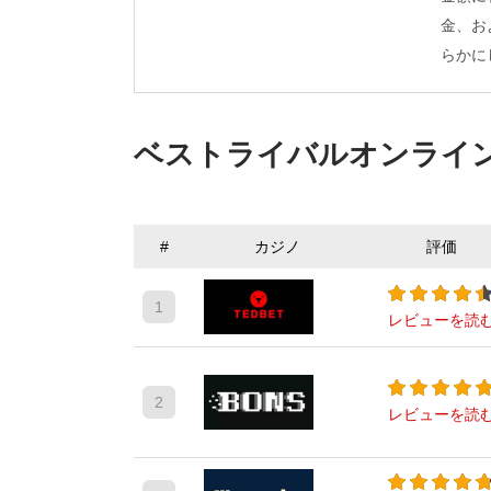
金、お
らかに
ベストライバルオンライ
#
カジノ
評価
1
レビューを読
2
レビューを読