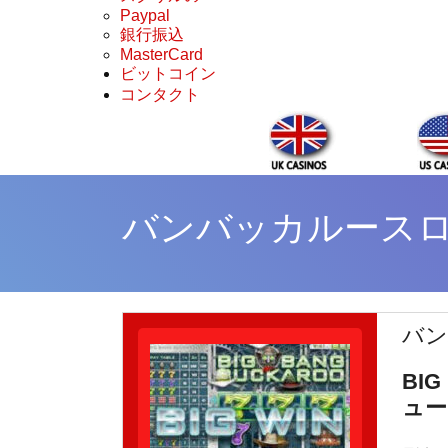
Paypal
銀行振込
MasterCard
ビットコイン
コンタクト
バンバッカルース
バン
BI
ュー