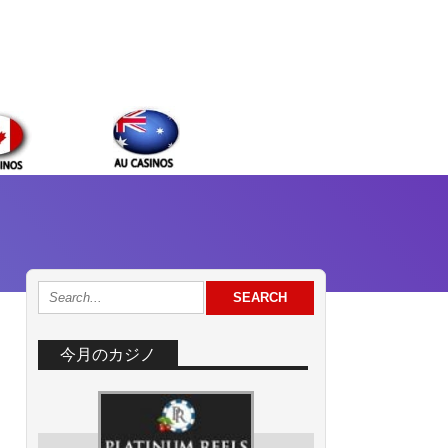
4.6
今月のカジノ