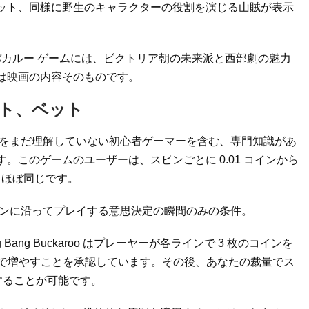
ット、同様に野生のキャラクターの役割を演じる山賊が表示
バカルー ゲームには、ビクトリア朝の未来派と西部劇の魅力
は映画の内容そのものです。
ト、ベット
法をまだ理解していない初心者ゲーマーを含む、専門知識があ
。このゲームのユーザーは、スピンごとに 0.01 コインから
とほぼ同じです。
インに沿ってプレイする意思決定の瞬間のみの条件。
ng Buckaroo はプレーヤーが各ラインで 3 枚のコインを
まで増やすことを承認しています。その後、あなたの裁量でス
することが可能です。