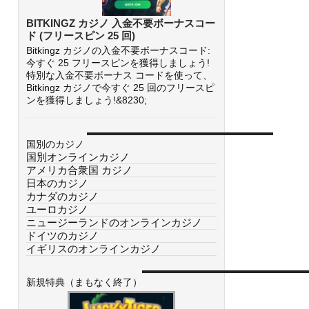
BITKINGZ カジノ 入金不要ボーナスコー
ド (フリースピン 25 回)
Bitkingz カジノの入金不要ボーナスコード:
今すぐ 25 フリースピンを獲得しましょう!
特別な入金不要ボーナス コードを使って、
Bitkingz カジノで今すぐ 25 回のフリースピ
ンを獲得しましょう!&8230;
国別のカジノ
国別オンラインカジノ
アメリカ合衆国 カジノ
日本のカジノ
カナダのカジノ
ユーロカジノ
ニュージーランドのオンラインカジノ
ドイツのカジノ
イギリスのオンラインカジノ
新規特典（まもなく終了）