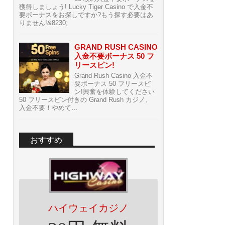
獲得しましょう! Lucky Tiger Casino で入金不
要ボーナスをお探しですか?もう探す必要はあ
りません!&8230;
GRAND RUSH CASINO
入金不要ボーナス 50 フ
リースピン!
Grand Rush Casino 入金不
要ボーナス 50 フリースピ
ン!興奮を体験してください
50 フリースピン付きの Grand Rush カジノ、
入金不要！やめて…
おすすめ
ハイウェイカジノ