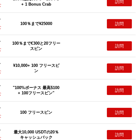
訪問
+ 1 Bonus Crab
む
100％まで¥25000
訪問
む
100％まで€300と20フリー
訪問
スピン
む
¥10,000+ 100 フリースピ
訪問
ン
む
"100%ボーナス 最高$100
訪問
+ 100フリースピン"
む
100 フリースピン
訪問
む
最大10,000 USDTの20％
訪問
キャッシュバック
む