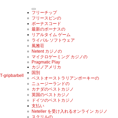
フリーチップ
フリースピンの
ボーナスコード
最新のボーナスの
リアルタイム ゲーム
ライバル ソフトウェア
風雅荘
Netent カジノの
マイクロゲーミング カジノの
Pragmatic Play
カジノアメリカ
国別
T-gripbarbell
ベストオーストラリアンポーキーの
ニュージーランドの
カナダのベストカジノ
英国のベストカジノ
ドイツのベストカジノ
支払い
Neteller を受け入れるオンライン カジノ
スクリルの