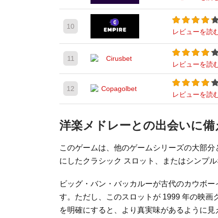
10
レビューを読
11
レビューを読
12
レビューを読
洋楽メドレーとの出会いに備
このゲームは、他のゲームシリーズの大部分
にしたクラシック スロット、またはシンプル
ビッグ・バン・バッカルーが古代のカウボー
す。ただし、このスロットが 1999 年の映
を明確にすると、より真実味があるように見