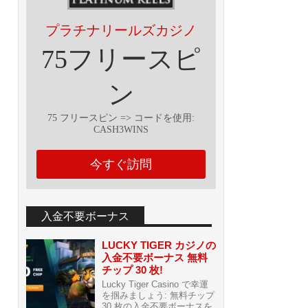
プラチナリールズカジノ
75フリースピ
ン
75 フリースピン => コー​​ドを使用:
CASH3WINS
今すぐ訪問
入金不要ボーナス
LUCKY TIGER カジノの
入金不要ボーナス 無料
チップ 30 枚!
Lucky Tiger Casino で幸運
を掴みましょう: 無料チップ
30 枚の入金不要ボーナスを