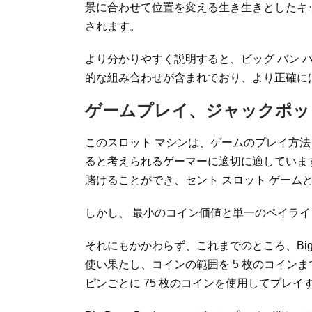
景に合わせて位置を変える生き生きとしたキ
されます。
より分かりやすく説明すると、ビッグ バン 
的な組み合わせが含まれており、より正確に
ゲームプレイ、ジャックポッ
このスロット マシンは、ゲームのプレイ方
ると考えられるゲーマーに適切に適しています
賭けることができ、セント スロット ゲーム
しかし、 最小のコイン価値と単一のペイラ
それにもかかわらず、これまでのところ、Big Ba
使い果たし、コインの範囲を 5 枚のコイン
ピンごとに 75 枚のコインを使用してプレイ