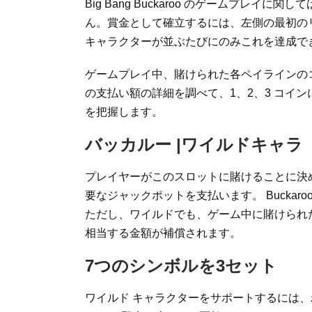
Big Bang Buckaroo のゲームプレ
ん。賞金として確立するには、左側の最初のリ
キャラクターが並ぶたびにのみこれを達成で
ゲームプレイ中、賭けられた各ペイラインの
の支払い額の詳細を調べて、1、2、3 コイ
を把握します。
バッカルー |ワイルドキャラ
プレイヤーがこのスロットに賭けることに決
要なジャックポットを支払います。 Bucka
ただし、ワイルドでも、ゲーム中に賭けられたコイ
相当する金額が補償されます。
7つのシンボルを3セット
ワイルド キャラクターをサポートするには、わ