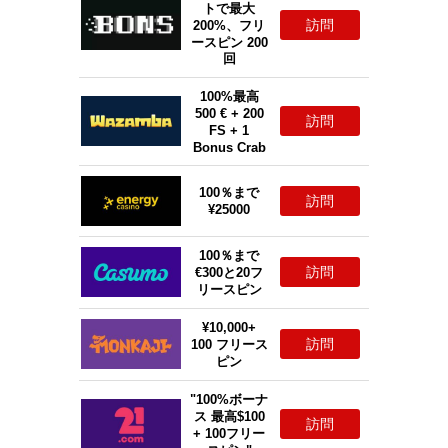
トで最大
訪問
200%、フリ
ースピン 200
回
100%最高
500 € + 200
訪問
FS + 1
Bonus Crab
100％まで
訪問
¥25000
100％まで
訪問
€300と20フ
リースピン
¥10,000+
訪問
100 フリース
ピン
"100%ボーナ
ス 最高$100
訪問
+ 100フリー