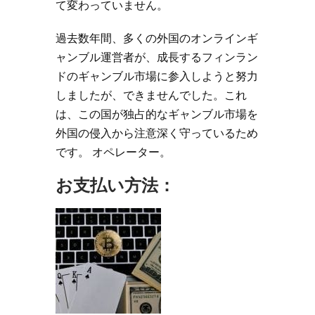
て変わっていません。
過去数年間、多くの外国のオンラインギ
ャンブル運営者が、成長するフィンラン
ドのギャンブル市場に参入しようと努力
しましたが、できませんでした。これ
は、この国が独占的なギャンブル市場を
外国の侵入から注意深く守っているため
です。 オペレーター。
お支払い方法：