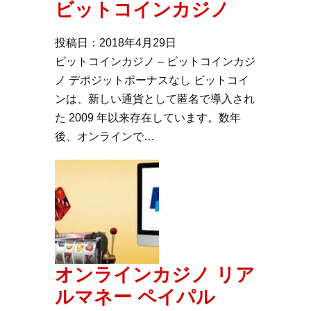
ビットコインカジノ
投稿日：2018年4月29日
ビットコインカジノ – ビットコインカジ
ノ デポジットボーナスなし ビットコイ
ンは、新しい通貨として匿名で導入され
た 2009 年以来存在しています。数年
後、オンラインで…
オンラインカジノ リア
ルマネー ペイパル