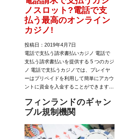
電話請求で支払うカジ
ノスロット?電話で支
払う最高のオンライン
カジノ!
投稿日：2019年4月7日
電話で支払う請求書払いカジノ 電話で
支払う請求書払いを提供する 5 つのカジ
ノ 電話で支払うカジノでは、プレイヤ
ーはプリペイドを利用して簡単にアカウ
ントに資金を入金することができます…
フィンランドのギャン
ブル規制機関