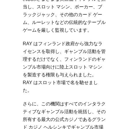
当し、スロット マシン、ポーカー、ブ
ラックジャック、その他のカード ゲー
ム、ルーレットなどの伝統的なテーブル
ゲームを厳しく監視しています。
RAY はフィンランド政府から強力なラ
イセンスを取得し、ギャンブル活動を管
理するだけでなく、フィンランドのギャ
ンブル市場向けに陸上スロット マシン
を製造する権限も与えられました。
RAY はスロット市場で名を馳せまし
た。
さらに、この機関はすべてのインタラク
ティブなギャンブル活動を統括し、その
所有する最大の公式カジノであるグラン
ド カジノ ヘルシンキでギャンブル市場