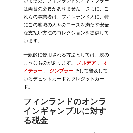
いるため、フィンランドのギャンブラー
は両替の必要がありません。さらに、こ
れらの事業者は、フィンランド人に、特
にこの地域の人々のニーズを満たす安全
な支払い方法のコレクションを提供して
います。
一般的に使用される方法としては、次の
ようなものがあります。
ノルデア
、
オ
イテラー
、
ジンプラー
そして普及して
いるデビットカードとクレジットカー
ド。
フィンランドのオンラ
インギャンブルに対す
る税金