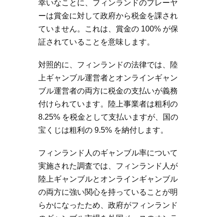
幸いなことに、フィンランドのプレーヤ
ーは賞金に対して政府から税金を課され
ていません。これは、賞金の 100% が保
証されていることを意味します。
対照的に、フィンランドの法律では、陸
上ギャンブル運営者とオンラインギャン
ブル運営者の両方に税金の支払いが義務
付けられています。陸上事業者は粗利の
8.25% を税金として支払いますが、国の
宝くじは粗利の 9.5% を納付します。
フィンランド人のギャンブル率について
実施された調査では、フィンランド人が
陸上ギャンブルとオンラインギャンブル
の両方に強い関心を持っていることが明
らかになったため、政府がフィンランド