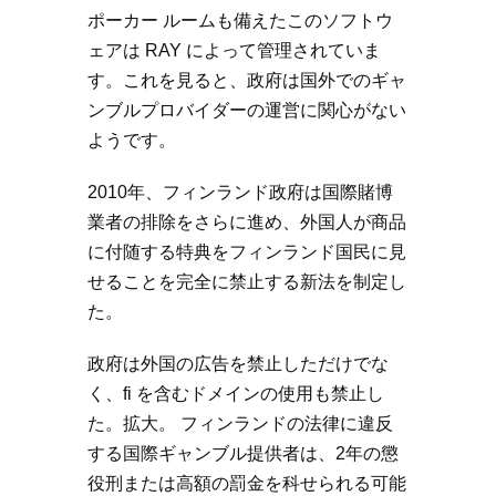
ポーカー ルームも備えたこのソフトウ
ェアは RAY によって管理されていま
す。これを見ると、政府は国外でのギャ
ンブルプロバイダーの運営に関心がない
ようです。
2010年、フィンランド政府は国際賭博
業者の排除をさらに進め、外国人が商品
に付随する特典をフィンランド国民に見
せることを完全に禁止する新法を制定し
た。
政府は外国の広告を禁止しただけでな
く、fi を含むドメインの使用も禁止し
た。拡大。 フィンランドの法律に違反
する国際ギャンブル提供者は、2年の懲
役刑または高額の罰金を科せられる可能