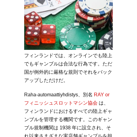
フィンランドでは、オンラインでも陸上
でもギャンブルは合法な行為です。ただ
国が例外的に厳格な規則でそれをバック
アップしただけだ。
Raha-automaattiyhdistys、別名
RAY or
フィニッシュスロットマシン協会
は、
フィンランドにおけるすべての陸上ギャ
ンブルを管理する機関です。このギャン
ブル規制機関は 1938 年に設立され、そ
れ以来さまざまな実店舗ギャンブルを担