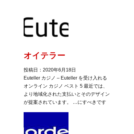
オイテラー
投稿日：2020年6月18日
Euteller カジノ – Euteller を受け入れる
オンライン カジノ ベスト 5 最近では、
より地域化された支払いとそのデザイン
が提案されています。 …にすべきです