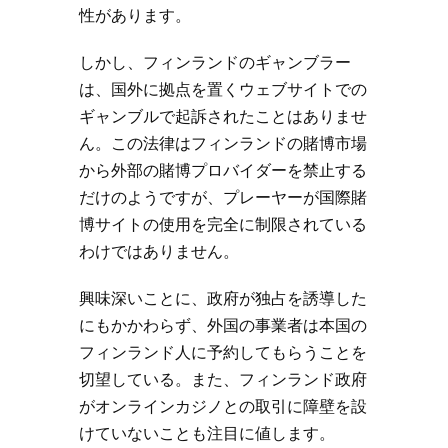
性があります。
しかし、フィンランドのギャンブラー
は、国外に拠点を置くウェブサイトでの
ギャンブルで起訴されたことはありませ
ん。この法律はフィンランドの賭博市場
から外部の賭博プロバイダーを禁止する
だけのようですが、プレーヤーが国際賭
博サイトの使用を完全に制限されている
わけではありません。
興味深いことに、政府が独占を誘導した
にもかかわらず、外国の事業者は本国の
フィンランド人に予約してもらうことを
切望している。また、フィンランド政府
がオンラインカジノとの取引に障壁を設
けていないことも注目に値します。