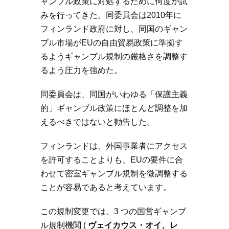
ャンブル政策に対処するために何度か試
みを行ってきた。同委員会は2010年に
フィンランド政府に対し、同国のギャン
ブル市場がEUの自由貿易政策に準拠す
るようギャンブル規制の厳格さを調整す
るよう圧力を強めた。
同委員会は、同国がいわゆる「保護主義
的」ギャンブル政策にほとんど調整を加
えるべきではないと勧告した。
フィンランドは、外国事業者にアクセス
を許可することよりも、EUの要件に合
わせて密室ギャンブル規制を微調整する
ことが容易であると考えています。
この規制変更では、3 つの国営ギャンブ
ル規制機関 (
ヴェイカウス・オイ、レ