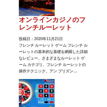
オンラインカジノのフ
レンチルーレット
投稿日：2020年11月21日
フレンチ ルーレット ゲーム フレンチ ル
ーレットの基本的な基礎を網羅した詳細
なレビュー、さまざまなルーレット ゲ
ーム カテゴリ、フレンチ ルーレットの
操作テクニック、アン プリズン…