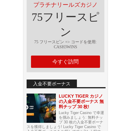
プラチナリールズカジノ
75フリースピ
ン
75 フリースピン => コー​​ドを使用:
CASH3WINS
今すぐ訪問
入金不要ボーナス
LUCKY TIGER カジノ
の入金不要ボーナス 無
料チップ 30 枚!
Lucky Tiger Casino で幸運
を掴みましょう: 無料チッ
プ 30 枚の入金不要ボーナ
スを獲得しましょう! Lucky Tiger Casino で