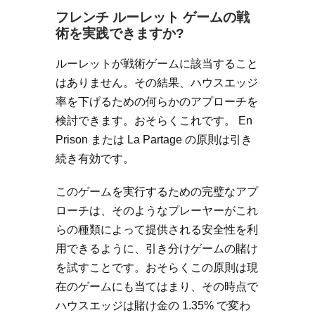
フレンチ ルーレット ゲームの戦
術を実践できますか?
ルーレットが戦術ゲームに該当すること
はありません。その結果、ハウスエッジ
率を下げるための何らかのアプローチを
検討できます。おそらくこれです。 En
Prison または La Partage の原則は引き
続き有効です。
このゲームを実行するための完璧なアプ
ローチは、そのようなプレーヤーがこれ
らの種類によって提供される安全性を利
用できるように、引き分けゲームの賭け
を試すことです。おそらくこの原則は現
在のゲームにも当てはまり、その時点で
ハウスエッジは賭け金の 1.35% で変わ