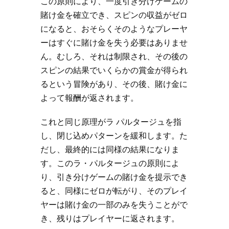
この原則により、一度引き分けゲームの
賭け金を確立でき、スピンの収益がゼロ
になると、おそらくそのようなプレーヤ
ーはすぐに賭け金を失う必要はありませ
ん。むしろ、それは制限され、その後の
スピンの結果でいくらかの賞金が得られ
るという冒険があり、その後、賭け金に
よって報酬が返されます。
これと同じ原理がラ パルタージュを指
し、閉じ込めパターンを緩和します。た
だし、最終的には同様の結果になりま
す。このラ・パルタージュの原則によ
り、引き分けゲームの賭け金を提示でき
ると、同様にゼロが転がり、そのプレイ
ヤーは賭け金の一部のみを失うことがで
き、残りはプレイヤーに返されます。