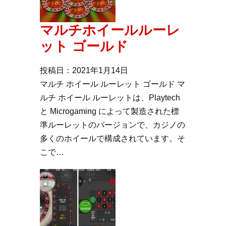
マルチホイールルーレ
ット ゴールド
投稿日：2021年1月14日
マルチ ホイール ルーレット ゴールド マ
ルチ ホイール ルーレットは、Playtech
と Microgaming によって製造された標
準ルーレットのバージョンで、カジノの
多くのホイールで構成されています。そ
こで…