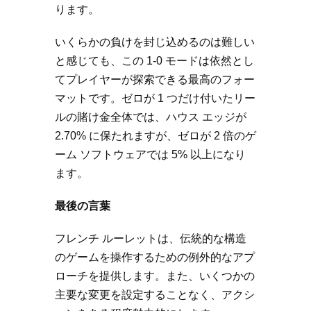
ります。
いくらかの負けを封じ込めるのは難しい
と感じても、この 1-0 モードは依然とし
てプレイヤーが探索できる最高のフォー
マットです。ゼロが 1 つだけ付いたリー
ルの賭け金全体では、ハウス エッジが
2.70% に保たれますが、ゼロが 2 倍のゲ
ーム ソフトウェアでは 5% 以上になり
ます。
最後の言葉
フレンチ ルーレットは、伝統的な構造
のゲームを操作するための例外的なアプ
ローチを提供します。また、いくつかの
主要な変更を設定することなく、アクシ