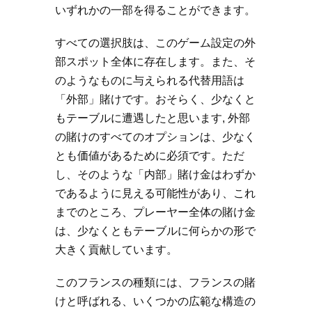
いずれかの一部を得ることができます。
すべての選択肢は、このゲーム設定の外
部スポット全体に存在します。また、そ
のようなものに与えられる代替用語は
「外部」賭けです。おそらく、少なくと
もテーブルに遭遇したと思います, 外部
の賭けのすべてのオプションは、少なく
とも価値があるために必須です。ただ
し、そのような「内部」賭け金はわずか
であるように見える可能性があり、これ
までのところ、プレーヤー全体の賭け金
は、少なくともテーブルに何らかの形で
大きく貢献しています。
このフランスの種類には、フランスの賭
けと呼ばれる、いくつかの広範な構造の