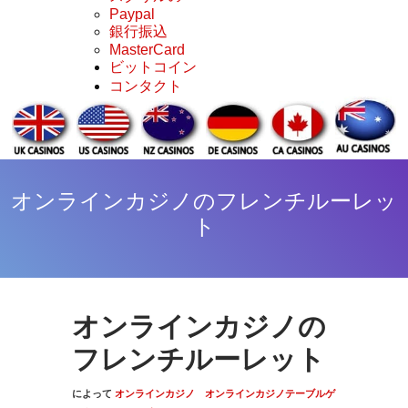
Paypal
銀行振込
MasterCard
ビットコイン
コンタクト
オンラインカジノのフレンチルーレッ
ト
オンラインカジノの
フレンチルーレット
によって
オンラインカジノ
オンラインカジノテーブルゲ