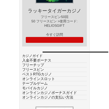
ラッキータイガーカジノ
フリースピン50回
50 フリースピン >使用コード:
HELIOSGIFT
今すぐ訪問
カジノガイド
入金不要ボーナス
フリーチップ
フリースピン
ベストRTGカジノ
オンラインスロット
テーブルゲーム
モバイルカジノ
オンラインカジノボーナスガイド
オンラインカジノの支払い方法