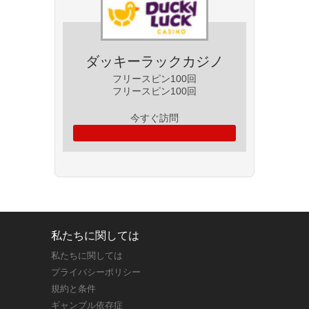
ダッキーラックカジノ
フリースピン100回
フリースピン100回
今すぐ訪問
私たちに関しては
私たちに関しては
プライバシーポリシー
規約と条件
ギャンブル依存症