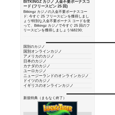
BITKINGZ カジノ 入金不要ボーナスコ
ード (フリースピン 25 回)
Bitkingz カジノの入金不要ボーナスコー
ド: 今すぐ 25 フリースピンを獲得しまし
ょう!特別な入金不要ボーナス コードを使
って、Bitkingz カジノで今すぐ 25 回のフ
リースピンを獲得しましょう!&8230;
国別のカジノ
国別オンラインカジノ
アメリカのカジノ
日本のカジノ
カナダのカジノ
ユーロカジノ
ニュージーランドのオンラインカジノ
ドイツのカジノ
イギリスのオンラインカジノ
新規特典（まもなく終了）