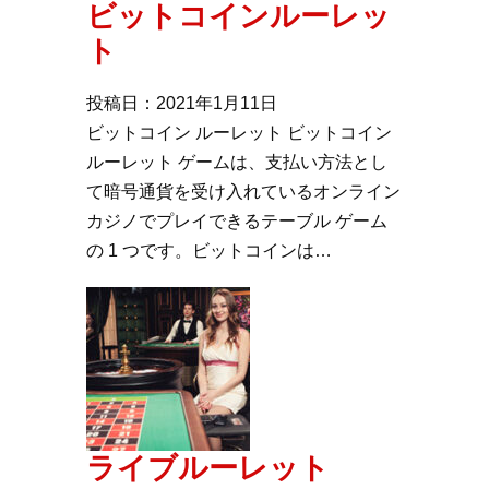
ビットコインルーレッ
ト
投稿日：2021年1月11日
ビットコイン ルーレット ビットコイン
ルーレット ゲームは、支払い方法とし
て暗号通貨を受け入れているオンライン
カジノでプレイできるテーブル ゲーム
の 1 つです。ビットコインは…
ライブルーレット