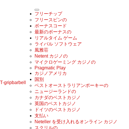
フリーチップ
フリースピンの
ボーナスコード
最新のボーナスの
リアルタイム ゲーム
ライバル ソフトウェア
風雅荘
Netent カジノの
マイクロゲーミング カジノの
Pragmatic Play
カジノアメリカ
国別
T-gripbarbell
ベストオーストラリアンポーキーの
ニュージーランドの
カナダのベストカジノ
英国のベストカジノ
ドイツのベストカジノ
支払い
Neteller を受け入れるオンライン カジノ
スクリルの