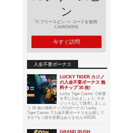
ン
75 フリースピン => コー​​ドを使用:
CASH3WINS
今すぐ訪問
入金不要ボーナス
LUCKY TIGER カジノ
の入金不要ボーナス 無
料チップ 30 枚!
Lucky Tiger Casino で幸運
を手に入れましょう: デポ
ジットなしで請求しましょ
う 30 枚の無料チップのボーナス! Lucky
Tiger Casino で入金不要ボーナスをお探しで
すか?もう探す必要はありません!&8230;
GRAND RUSH