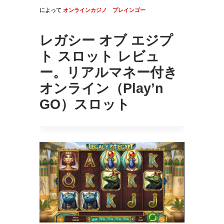
によって
オンラインカジノ
プレインゴー
レガシー オブ エジプ
ト スロット レビュ
ー。リアルマネー付き
オンライン（Play’n
GO）スロット