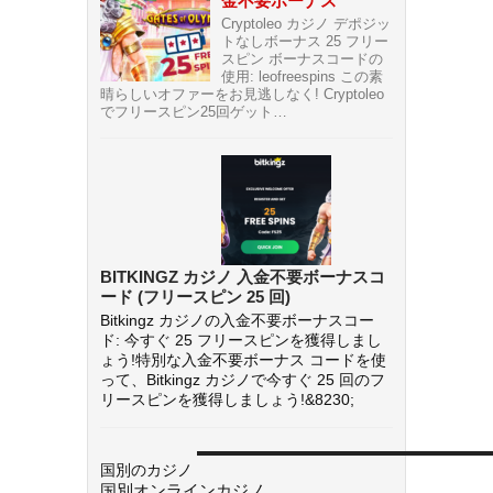
金不要ボーナス
Cryptoleo カジノ デポジッ
トなしボーナス 25 フリー
スピン ボーナスコードの
使用: leofreespins この素
晴らしいオファーをお見逃しなく! Cryptoleo
でフリースピン25回ゲット…
BITKINGZ カジノ 入金不要ボーナスコ
ード (フリースピン 25 回)
Bitkingz カジノの入金不要ボーナスコー
ド: 今すぐ 25 フリースピンを獲得しまし
ょう!特別な入金不要ボーナス コードを使
って、Bitkingz カジノで今すぐ 25 回のフ
リースピンを獲得しましょう!&8230;
国別のカジノ
国別オンラインカジノ