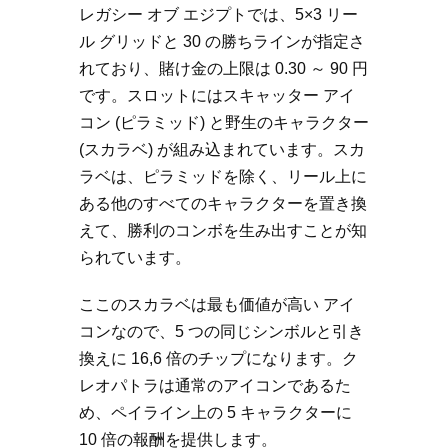
レガシー オブ エジプトでは、5×3 リー
ル グリッドと 30 の勝ちラインが指定さ
れており、賭け金の上限は 0.30 ～ 90 円
です。スロットにはスキャッター アイ
コン (ピラミッド) と野生のキャラクター
(スカラベ) が組み込まれています。スカ
ラベは、ピラミッドを除く、リール上に
ある他のすべてのキャラクターを置き換
えて、勝利のコンボを生み出すことが知
られています。
ここのスカラベは最も価値が高い アイ
コンなので、5 つの同じシンボルと引き
換えに 16,6 倍のチップになります。ク
レオパトラは通常のアイコンであるた
め、ペイライン上の 5 キャラクターに
10 倍の報酬を提供します。