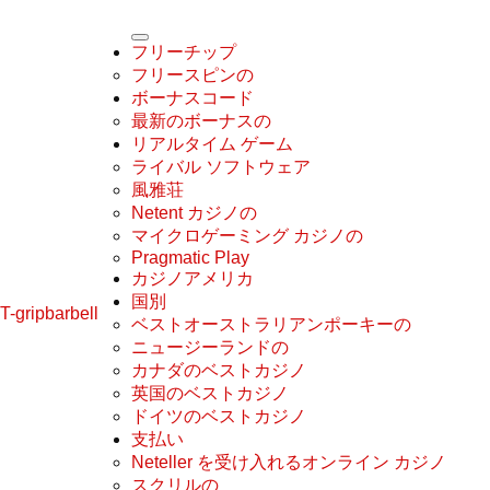
フリーチップ
フリースピンの
ボーナスコード
最新のボーナスの
リアルタイム ゲーム
ライバル ソフトウェア
風雅荘
Netent カジノの
マイクロゲーミング カジノの
Pragmatic Play
カジノアメリカ
国別
T-gripbarbell
ベストオーストラリアンポーキーの
ニュージーランドの
カナダのベストカジノ
英国のベストカジノ
ドイツのベストカジノ
支払い
Neteller を受け入れるオンライン カジノ
スクリルの