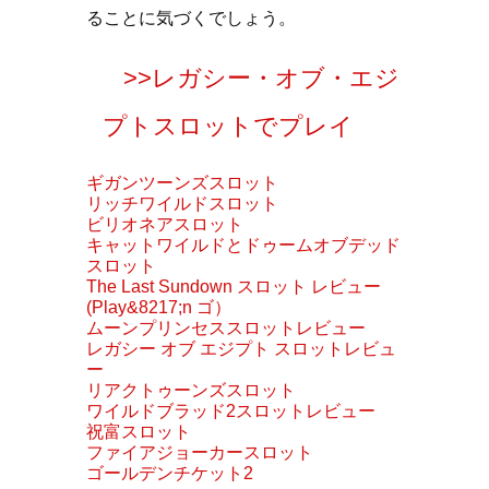
ることに気づくでしょう。
>>レガシー・オブ・エジ
プトスロットでプレイ
ギガンツーンズスロット
リッチワイルドスロット
ビリオネアスロット
キャットワイルドとドゥームオブデッド
スロット
The Last Sundown スロット レビュー
(Play&8217;n ゴ）
ムーンプリンセススロットレビュー
レガシー オブ エジプト スロットレビュ
ー
リアクトゥーンズスロット
ワイルドブラッド2スロットレビュー
祝富スロット
ファイアジョーカースロット
ゴールデンチケット2