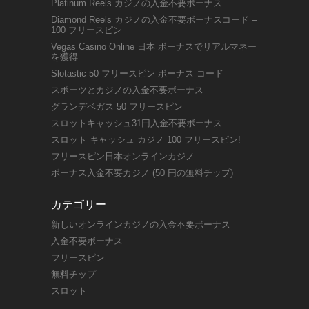
Platinum Reels カジノの入金不要ボーナス
Diamond Reels カジノの入金不要ボーナスコード –
100 フリースピン
Vegas Casino Online 日本 ボーナスでリアルマネー
を獲得
Slotastic 50 フリースピン ボーナス コード
スポーツとカジノの入金不要ボーナス
グランデベガス 50 フリースピン
スロットキャッシュ31円入金不要ボーナス
スロット キャッシュ カジノ 100 フリースピン!
フリースピン日本オンラインカジノ
ボーナス入金不要カジノ (50 円の無料チップ)
カテゴリー
新しいオンラインカジノの入金不要ボーナス
入金不要ボーナス
フリースピン
無料チップ
スロット