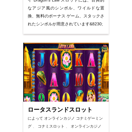
イ Dragon’s Law スロットには、古典的
なアジア風のシンボル、ワイルドな置
換、無料のボーナス ゲーム、スタックさ
れたシンボルが用意されています&8230;
ロータスランドスロット
によって オンラインカジノ
コナミゲーミン
グ
、
コナミスロット
、
オンラインカジノ