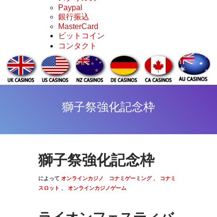
Paypal
銀行振込
MasterCard
ビットコイン
コンタクト
獅子祭強化記念枠
獅子祭強化記念枠
によって
オンラインカジノ
コナミゲーミング
、
コナミ
スロット
、
オンラインカジノゲーム