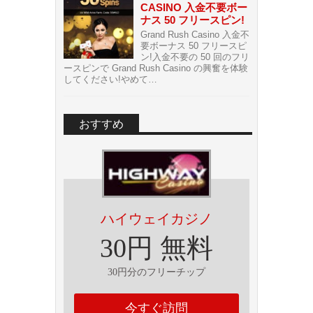
CASINO 入金不要ボー
ナス 50 フリースピン!
Grand Rush Casino 入金不
要ボーナス 50 フリースピ
ン!入金不要の 50 回のフリ
ースピンで Grand Rush Casino の興奮を体験
してください!やめて…
おすすめ
ハイウェイカジノ
30円 無料
30円分のフリーチップ
今すぐ訪問