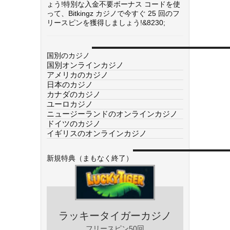
ょう!特別な入金不要ボーナス コードを使
って、Bitkingz カジノで今すぐ 25 回のフ
リースピンを獲得しましょう!&8230;
国別のカジノ
国別オンラインカジノ
アメリカのカジノ
日本のカジノ
カナダのカジノ
ユーロカジノ
ニュージーランドのオンラインカジノ
ドイツのカジノ
イギリスのオンラインカジノ
新規特典（まもなく終了）
ラッキータイガーカジノ
フリースピン50回