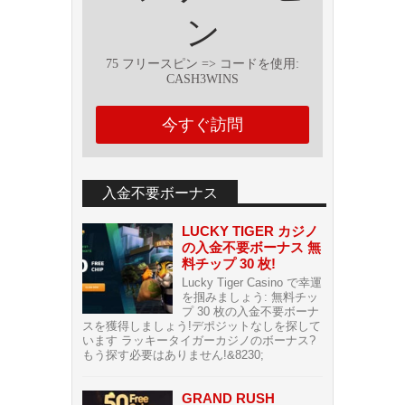
ン
75 フリースピン => コー​​ドを使用:
CASH3WINS
今すぐ訪問
入金不要ボーナス
LUCKY TIGER カジノ
の入金不要ボーナス 無
料チップ 30 枚!
Lucky Tiger Casino で幸運
を掴みましょう: 無料チッ
プ 30 枚の入金不要ボーナ
スを獲得しましょう!デポジットなしを探して
います ラッキータイガーカジノのボーナス?
もう探す必要はありません!&8230;
GRAND RUSH