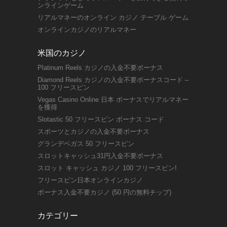
ンラインゲーム
リアルマネーのオンライン カジノ テーブル ゲーム
オンラインカジノのリアルマネー
米国のカジノ
Platinum Reels カジノの入金不要ボーナス
Diamond Reels カジノの入金不要ボーナスコード –
100 フリースピン
Vegas Casino Online 日本 ボーナスでリアルマネー
を獲得
Slotastic 50 フリースピン ボーナス コード
スポーツとカジノの入金不要ボーナス
グランデベガス 50 フリースピン
スロットキャッシュ31円入金不要ボーナス
スロット キャッシュ カジノ 100 フリースピン!
フリースピン日本オンラインカジノ
ボーナス入金不要カジノ (50 円の無料チップ)
カテゴリー