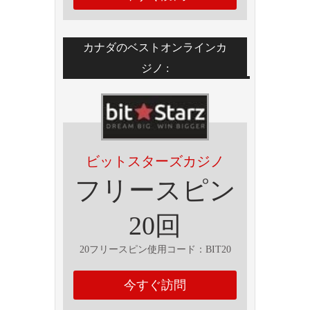
カナダのベストオンラインカ
ジノ :
ビットスターズカジノ
フリースピン
20回
20フリースピン使用コード：BIT20
今すぐ訪問