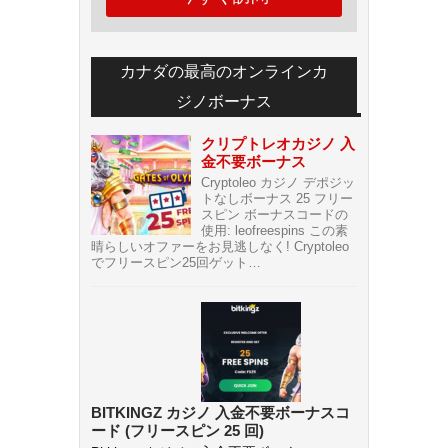
カナダの最高のオンラインカ
ジノボーナス
クリプトレオカジノ 入
金不要ボーナス
Cryptoleo カジノ デポジッ
トなしボーナス 25 フリー
スピン ボーナスコードの
使用: leofreespins この素
晴らしいオファーをお見逃しなく! Cryptoleo
でフリースピン25回ゲット…
BITKINGZ カジノ 入金不要ボーナスコ
ード (フリースピン 25 回)