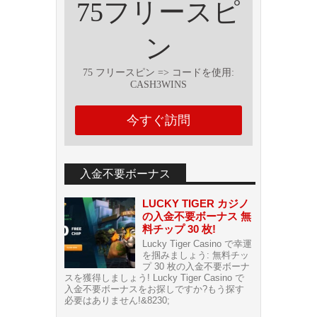
75フリースピ
ン
75 フリースピン => コー​​ドを使用:
CASH3WINS
今すぐ訪問
入金不要ボーナス
LUCKY TIGER カジノ
の入金不要ボーナス 無
料チップ 30 枚!
Lucky Tiger Casino で幸運
を掴みましょう: 無料チッ
プ 30 枚の入金不要ボーナ
スを獲得しましょう! Lucky Tiger Casino で
入金不要ボーナスをお探しですか?もう探す
必要はありません!&8230;