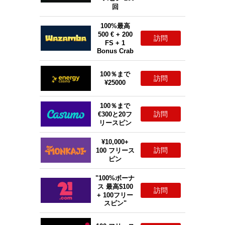
回
100%最高
500 € + 200
訪問
FS + 1
Bonus Crab
100％まで
訪問
¥25000
100％まで
訪問
€300と20フ
リースピン
¥10,000+
訪問
100 フリース
ピン
"100%ボーナ
ス 最高$100
訪問
+ 100フリー
スピン"