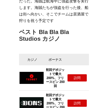
だった。海賊は航海中に強盗攻撃を実行
します。海賊たちが強盗を行った後、船
は街へ向かい、そこでチームは居酒屋で
狩りを祝う予定です
ベスト Bla Bla Bla
Studios カジノ
カジノ
ボーナス
初回デポジッ
トで最大
訪問
200%、フリ
ースピン 200
回
初回デポジッ
トで最大
訪問
200%、フリ
ースピン 200