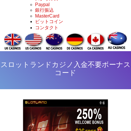
Paypal
銀行振込
MasterCard
ビットコイン
コンタクト
スロットランドカジノ入金不要ボーナス
コード