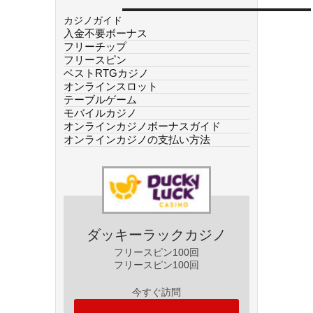
カジノガイド
入金不要ボーナス
フリーチップ
フリースピン
ベストRTGカジノ
オンラインスロット
テーブルゲーム
モバイルカジノ
オンラインカジノボーナスガイド
オンラインカジノの支払い方法
ダッキーラックカジノ
フリースピン100回
フリースピン100回
今すぐ訪問