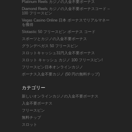
Platinum Reels カジノの入金不要ボーナス
Diamond Reels カジノの入金不要ボーナスコード –
100 フリースピン
Vegas Casino Online 日本 ボーナスでリアルマネー
を獲得
Slotastic 50 フリースピン ボーナス コード
スポーツとカジノの入金不要ボーナス
グランデベガス 50 フリースピン
スロットキャッシュ31円入金不要ボーナス
スロット キャッシュ カジノ 100 フリースピン!
フリースピン日本オンラインカジノ
ボーナス入金不要カジノ (50 円の無料チップ)
カテゴリー
新しいオンラインカジノの入金不要ボーナス
入金不要ボーナス
フリースピン
無料チップ
スロット