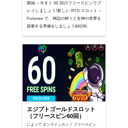
開始 – 今すぐ 50 回のフリースピンでプ
レイしましょう!新しい RTG スロット –
Fortunes で、神話の神々と女神の世界を
探索する準備をしましょう&8230;
エジプトゴールドスロット
（フリースピン60回）
によって オンラインカジノ
フリースピン
、