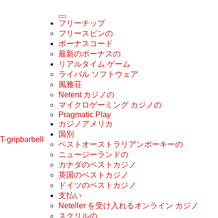
フリーチップ
フリースピンの
ボーナスコード
最新のボーナスの
リアルタイム ゲーム
ライバル ソフトウェア
風雅荘
Netent カジノの
マイクロゲーミング カジノの
Pragmatic Play
カジノアメリカ
国別
T-gripbarbell
ベストオーストラリアンポーキーの
ニュージーランドの
カナダのベストカジノ
英国のベストカジノ
ドイツのベストカジノ
支払い
Neteller を受け入れるオンライン カジノ
スクリルの