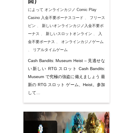
回）
によって オンラインカジノ
Comic Play
Casino 入金不要ボーナスコード
、
フリース
ピン
、
新しいオンラインカジノ入金不要ボ
ーナス
、
新しいスロットオンライン
、
入
金不要ボーナス
、
オンラインカジノゲーム
、
リアルタイムゲーム
Cash Bandits: Museum Heist – 見逃せな
い新しい RTG スロット Cash Bandits:
Museum で究極の強盗に備えましょう 最
新の RTG スロット ゲーム、Heist。参加
して…