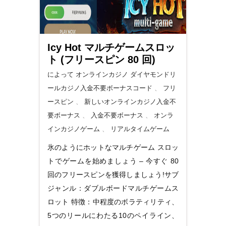
Icy Hot マルチゲームスロッ
ト (フリースピン 80 回)
によって オンラインカジノ
ダイヤモンドリ
ールカジノ入金不要ボーナスコード
、
フリ
ースピン
、
新しいオンラインカジノ入金不
要ボーナス
、
入金不要ボーナス
、
オンラ
インカジノゲーム
、
リアルタイムゲーム
氷のようにホットなマルチゲーム スロッ
トでゲームを始めましょう – 今すぐ 80
回のフリースピンを獲得しましょう!サブ
ジャンル：ダブルボードマルチゲームス
ロット 特徴：中程度のボラティリティ、
5つのリールにわたる10のペイライン、