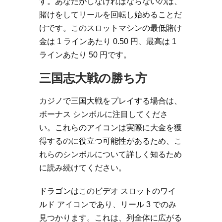
す。あなたがしなければならないのは、
賭けをしてリールを回転し始めることだ
けです。このスロットマシンの最低賭け
金は 1 ラインあたり 0.50 円、最高は 1
ラインあたり 50 円です。
三国志大戦の勝ち方
カジノで三国大戦をプレイする場合は、
ボーナス シンボルに注目してくださ
い。これらのアイコンは実際に大金を獲
得するのに役立つ可能性があるため、こ
れらのシンボルについて詳しく知るため
に読み続けてください。
ドラゴンはこのビデオ スロットのワイ
ルド アイコンであり、リール 3 でのみ
見つかります。これは、列全体に広がる