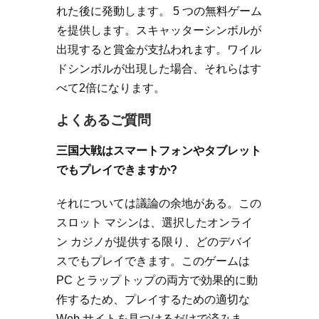
れた後に発動します。 5 つの無料ゲーム
を提供します。スキャッターシンボルが
出現すると賞金が支払われます。ワイル
ドシンボルが出現した場合、それらはす
べて2倍になります。
よくあるご質問
三国大戦はスマートフォンやタブレット
でもプレイできますか?
それについては議論の余地がある。この
スロット マシンは、選択したオンライ
ン カジノが提供する限り、どのデバイ
スでもプレイできます。このゲームは
PC とラップトップの両方で効果的に動
作するため、プレイするための適切な
Web サイトを見つけるだけで済みま