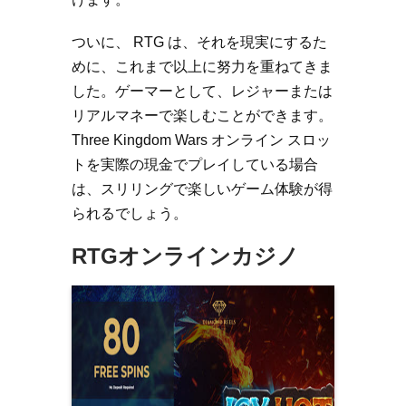
ついに、 RTG は、それを現実にするた
めに、これまで以上に努力を重ねてきま
した。ゲーマーとして、レジャーまたは
リアルマネーで楽しむことができます。
Three Kingdom Wars オンライン スロッ
トを実際の現金でプレイしている場合
は、スリリングで楽しいゲーム体験が得
られるでしょう。
RTGオンラインカジノ