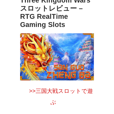
Three Kingdom Wars
スロットレビュー –
RTG RealTime
Gaming Slots
>>三国大戦スロットで遊
ぶ