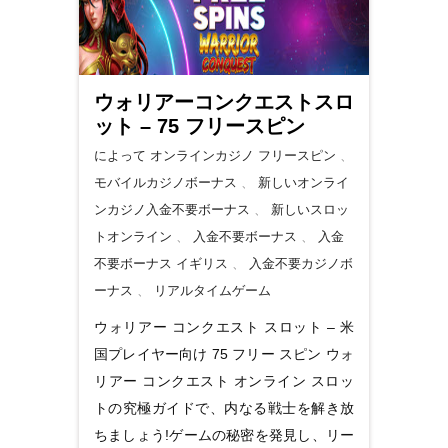
ウォリアーコンクエストスロ
ット – 75 フリースピン
によって オンラインカジノ
フリースピン
、
モバイルカジノボーナス
、
新しいオンライ
ンカジノ入金不要ボーナス
、
新しいスロッ
トオンライン
、
入金不要ボーナス
、
入金
不要ボーナス イギリス
、
入金不要カジノボ
ーナス
、
リアルタイムゲーム
ウォリアー コンクエスト スロット – 米
国プレイヤー向け 75 フリー スピン ウォ
リアー コンクエスト オンライン スロッ
トの究極ガイドで、内なる戦士を解き放
ちましょう!ゲームの秘密を発見し、リー