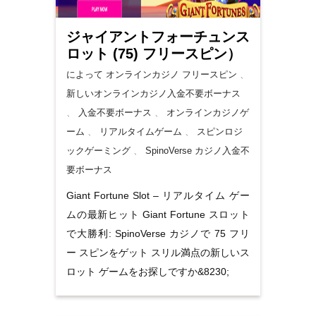
ジャイアントフォーチュンス
ロット (75) フリースピン）
によって オンラインカジノ
フリースピン
、
新しいオンラインカジノ入金不要ボーナス
、
入金不要ボーナス
、
オンラインカジノゲ
ーム
、
リアルタイムゲーム
、
スピンロジ
ックゲーミング
、
SpinoVerse カジノ入金不
要ボーナス
Giant Fortune Slot – リアルタイム ゲー
ムの最新ヒット Giant Fortune スロット
で大勝利: SpinoVerse カジノで 75 フリ
ー スピンをゲット スリル満点の新しいス
ロット ゲームをお探しですか&8230;