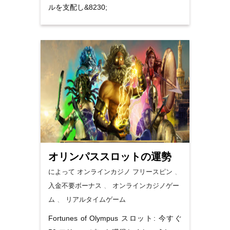
ルを支配し&8230;
オリンパススロットの運勢
によって オンラインカジノ
フリースピン
、
入金不要ボーナス
、
オンラインカジノゲー
ム
、
リアルタイムゲーム
Fortunes of Olympus スロット: 今すぐ